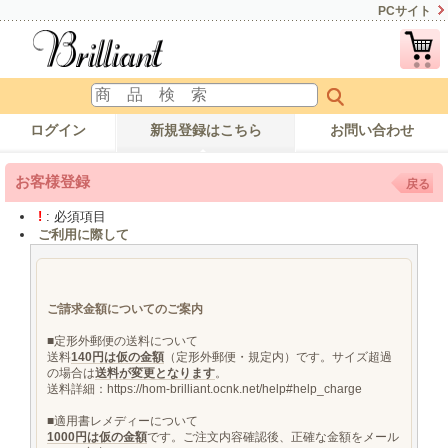
PCサイト
ログイン
新規登録はこちら
お問い合わせ
お客様登録
戻る
!
: 必須項目
ご利用に際して
ご請求金額についてのご案内
■定形外郵便の送料について
送料
140円は仮の金額
（定形外郵便・規定内）です。サイズ超過
の場合は
送料が変更となります
。
送料詳細：https://hom-brilliant.ocnk.net/help#help_charge
■適用書レメディーについて
1000円は仮の金額
です。ご注文内容確認後、正確な金額をメール