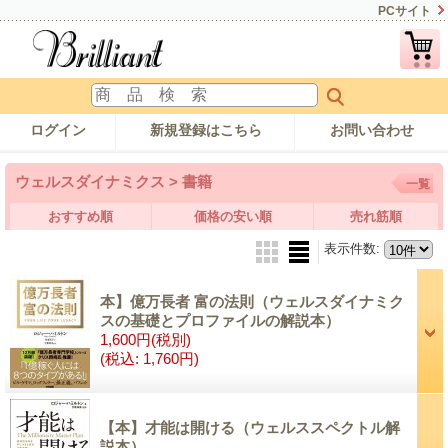
PCサイト
ログイン
新規登録はこちら
お問い合わせ
ウェルスダイナミクス > 書籍
一覧
おすすめ順
価格の安い順
売れ筋順
表示件数
:
本】億万長者 富の法則（ウェルスダイナミク
スの基礎とプロファイルの解説本）
1,600円
(税別)
(税込
:
1,760円)
【本】才能は開ける（ウェルススペクトル解
説本）