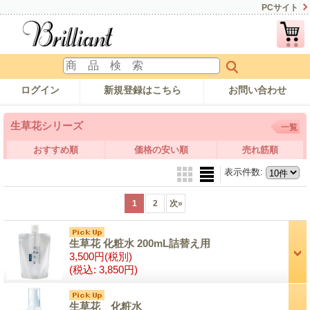
PCサイト
ログイン
新規登録はこちら
お問い合わせ
生草花シリーズ
一覧
おすすめ順
価格の安い順
売れ筋順
表示件数
:
1
2
次
»
生草花 化粧水 200mL詰替え用
3,500円
(税別)
(税込
:
3,850円)
生草花 化粧水