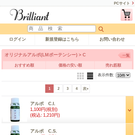
PCサイト
ログイン
新規登録はこちら
お問い合わせ
オリジナルアルポ(LMポーテンシー) > C
一覧
おすすめ順
価格の安い順
売れ筋順
表示件数
:
1
2
3
4
次
»
アルポ C.I.
1,100円
(税別)
(税込
:
1,210円)
アルポ C.S.