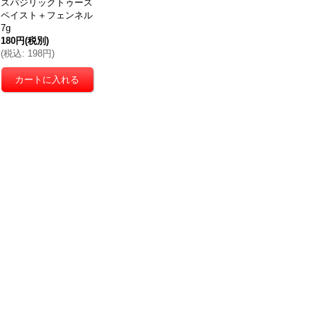
スパジリックトゥース
ペイスト＋フェンネル
7g
180円
(税別)
(
税込
:
198円
)