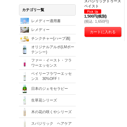
スパジリックトゥース
ペイスト
カテゴリ一覧
1,500円
(税別)
レメディー適用書
(
税込
:
1,650円
)
レメディー
チンクチャー[ハーブ酒]
オリジナルアルポ(LMポー
テンシー)
ファー・イースト・フラ
ワーエッセンス
ベイリーフラワーエッセ
ンス 30%OFF！
日本のジェモセラピー
生草花シリーズ
木の花の咲くやシリーズ
スパジリック ヘアケア