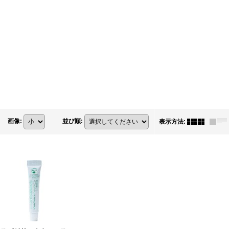
画像
:
並び順
:
表示方法
: