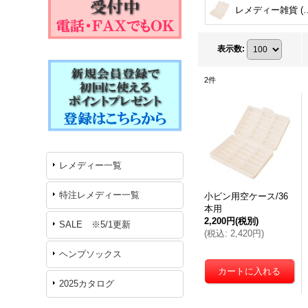
レメディー雑
表示数
:
2
件
レメディー一覧
特注レメディー一覧
小ビン用空ケース/36
本用
2,200円
(税別)
SALE ※5/1更新
(
税込
:
2,420円
)
ヘンプソックス
2025カタログ