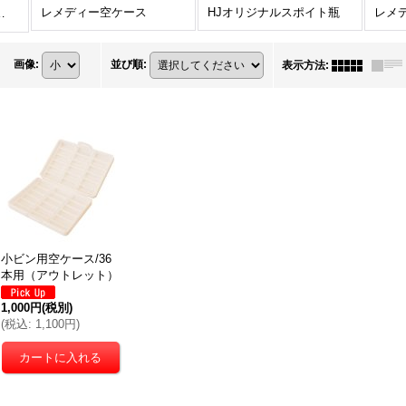
レメディー空ケース
HJオリジナルスポイト瓶
レメ
貨 (全商品)
画像
:
並び順
:
表示方法
:
小ビン用空ケース/36
本用（アウトレット）
1,000円
(税別)
(
税込
:
1,100円
)