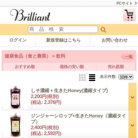
PCサイト
ログイン
新規登録はこちら
お問い合わせ
健康食品（食と農業） > 飲料
一覧
おすすめ順
価格の安い順
売れ筋順
表示件数
:
しそ濃縮＋生きたHoney(濃縮タイプ)
2,200円
(税別)
(税込
:
2,376円)
ジンジャーシロップ+生きたHoney（濃縮タイ
プ）
2,400円
(税別)
(税込
:
2,592円)