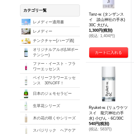
カテゴリ一覧
Tanz-w. (タンザンス
イ 談山神社の手水)
レメディー適用書
30C 大びん
1,300円
(税別)
レメディー
(
税込
:
1,404円
)
チンクチャー[ハーブ酒]
オリジナルアルポ(LMポー
テンシー)
ファー・イースト・フラ
ワーエッセンス
ベイリーフラワーエッセ
ンス 30%OFF！
日本のジェモセラピー
生草花シリーズ
Ryuket-w. (リュウケツ
スイ 龍穴神社の手
木の花の咲くやシリーズ
水) 小びん・6C/30C
540円
(税別)
(
税込
:
583円
)
スパジリック ヘアケア