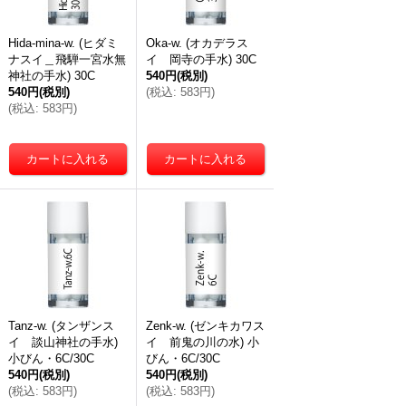
Hida-mina-w. (ヒダミ
Oka-w. (オカデラス
ナスイ＿飛騨一宮水無
イ 岡寺の手水) 30C
神社の手水) 30C
540円
(税別)
540円
(税別)
(
税込
:
583円
)
(
税込
:
583円
)
Tanz-w. (タンザンス
Zenk-w. (ゼンキカワス
イ 談山神社の手水)
イ 前鬼の川の水) 小
小びん・6C/30C
びん・6C/30C
540円
(税別)
540円
(税別)
(
税込
:
583円
)
(
税込
:
583円
)