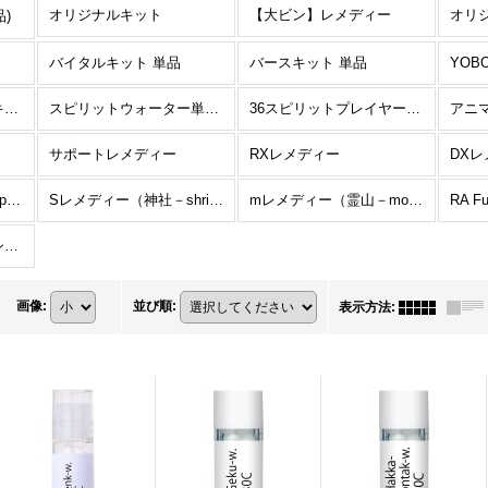
オリジナルキット
【大ビン】レメディー
)
バイタルキット 単品
バースキット 単品
YOB
スピリットウォーターキット II 単品
スピリットウォーター単品(キット外)
36スピリットプレイヤーキットI 単品
アニ
サポートレメディー
RXレメディー
DX
T レメディー（寺－temple－）
Sレメディー（神社－shrine－）
mレメディー（霊山－mountain－）
RA F
ホメオパス、ホメオパシー学生限定
画像
:
並び順
:
表示方法
: