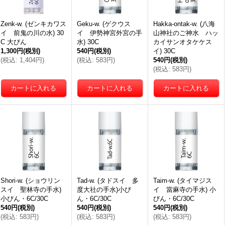
Zenk-w. (ゼンキカワス
Geku-w. (ゲクウス
Hakka-ontak-w. (八海
イ 前鬼の川の水) 30
イ 伊勢神宮外宮の手
山神社のご神水 ハッ
C 大びん
水) 30C
カイサンオタケケス
1,300円
(税別)
540円
(税別)
イ) 30C
(
税込
:
1,404円
)
(
税込
:
583円
)
540円
(税別)
(
税込
:
583円
)
Shori-w. (ショウリン
Tad-w. (タドスイ 多
Taim-w. (タイマジス
スイ 聖林寺の手水)
度大社の手水)小び
イ 當麻寺の手水) 小
小びん・6C/30C
ん・6C/30C
びん・6C/30C
540円
(税別)
540円
(税別)
540円
(税別)
(
税込
:
583円
)
(
税込
:
583円
)
(
税込
:
583円
)