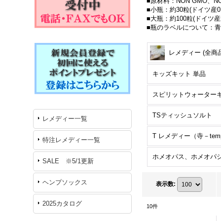
■原材料：NON GMO、
■小瓶：約30粒(ドイツ産0.
■大瓶：約100粒(ドイツ産2.
■瓶のラベルについて：
レメディー (全商品
キッズキット 単品
TSティッシュソルト
レメディー一覧
特注レメディー一覧
SALE ※5/1更新
ヘンプソックス
表示数
:
2025カタログ
10
件