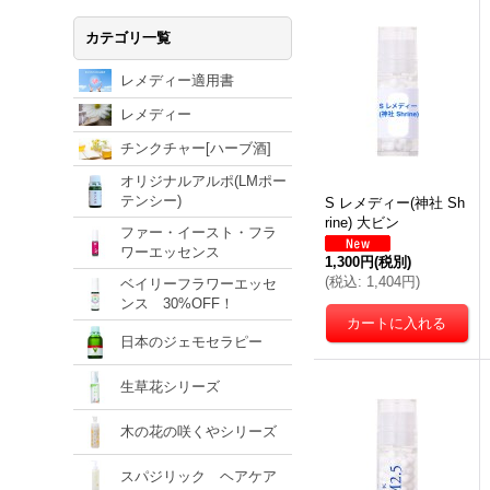
カテゴリ一覧
レメディー適用書
レメディー
チンクチャー[ハーブ酒]
オリジナルアルポ(LMポー
テンシー)
S レメディー(神社 Sh
rine) 大ビン
ファー・イースト・フラ
ワーエッセンス
1,300円
(税別)
(
税込
:
1,404円
)
ベイリーフラワーエッセ
ンス 30%OFF！
日本のジェモセラピー
生草花シリーズ
木の花の咲くやシリーズ
スパジリック ヘアケア