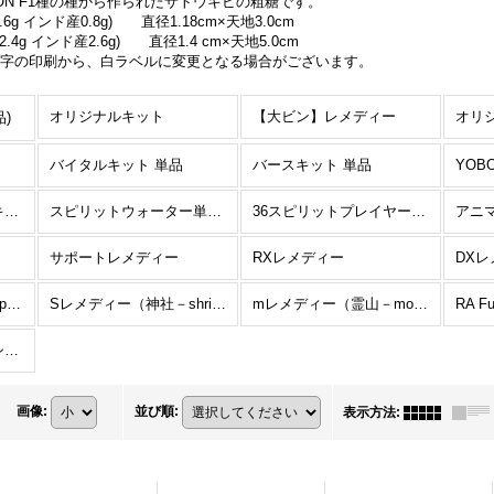
NON F1種の種から作られたサトウキビの粗糖です。
6g インド産0.8g) 直径1.18cm×天地3.0cm
4g インド産2.6g) 直径1.4 cm×天地5.0cm
青字の印刷から、白ラベルに変更となる場合がございます。
オリジナルキット
【大ビン】レメディー
)
バイタルキット 単品
バースキット 単品
YOB
スピリットウォーターキット II 単品
スピリットウォーター単品(キット外)
36スピリットプレイヤーキットI 単品
アニ
サポートレメディー
RXレメディー
DX
T レメディー（寺－temple－）
Sレメディー（神社－shrine－）
mレメディー（霊山－mountain－）
RA F
ホメオパス、ホメオパシー学生限定
画像
:
並び順
:
表示方法
: