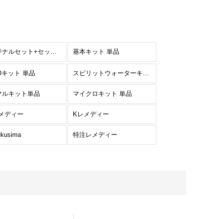
オリジナルセット+セット単品
基本キット 単品
Oキット 単品
スピリットウォーターキット 単品
マルキット単品
マイクロキット 単品
レメディー
Kレメディー
ukusima
特注レメディー