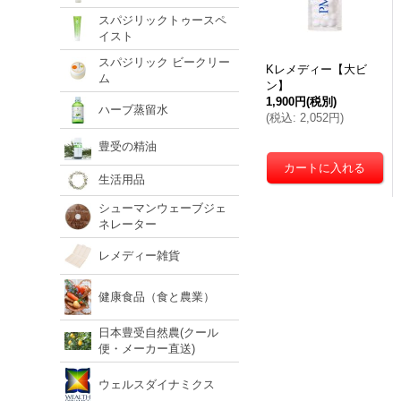
スパジリックトゥースペ
イスト
スパジリック ビークリー
Kレメディー【大ビ
ム
ン】
1,900円
(税別)
ハーブ蒸留水
(
税込
:
2,052円
)
豊受の精油
生活用品
シューマンウェーブジェ
ネレーター
レメディー雑貨
健康食品（食と農業）
日本豊受自然農(クール
便・メーカー直送)
ウェルスダイナミクス