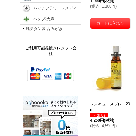
1,000円
(税別)
(
税込
:
1,100円
)
バッチフラワーレメディ
ヘンプ/大麻
純チタン製 舌みがき
ご利用可能提携クレジット会
社
レスキュースプレー20
ml
4,250円
(税別)
(
税込
:
4,590円
)