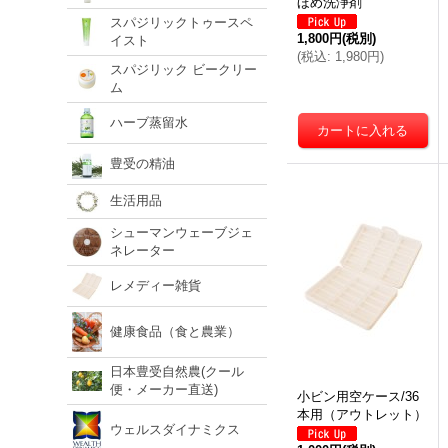
ほめ洗浄剤
スパジリックトゥースペ
1,800円
(税別)
イスト
(
税込
:
1,980円
)
スパジリック ビークリー
ム
ハーブ蒸留水
豊受の精油
生活用品
シューマンウェーブジェ
ネレーター
レメディー雑貨
健康食品（食と農業）
日本豊受自然農(クール
便・メーカー直送)
小ビン用空ケース/36
本用（アウトレット）
ウェルスダイナミクス