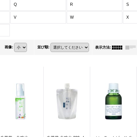
Q
R
S
V
W
X
画像
:
並び順
:
表示方法
: