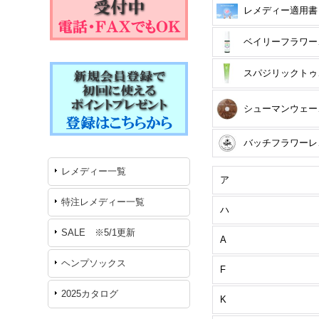
レメディー適用書
ベイ
ス
シュ
バ
レメディー一覧
ア
特注レメディー一覧
ハ
SALE ※5/1更新
A
ヘンプソックス
F
2025カタログ
K