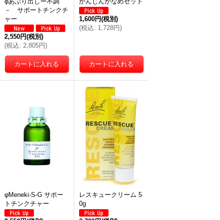
φあぶり出しー不調
かんじんかなめセット
－ サポートチンクチ
ャー
1,600円
(税別)
(
税込
:
1,728円
)
2,550円
(税別)
(
税込
:
2,805円
)
φMeneki-S-G サポー
レスキュークリーム 5
トチンクチャー
0g