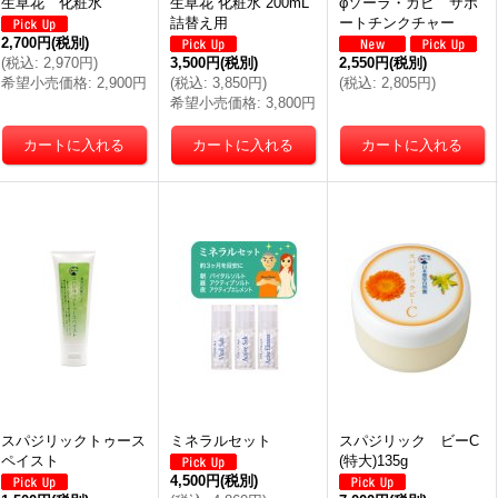
生草花 化粧水
生草花 化粧水 200mL
φソーラ・カビ サポ
詰替え用
ートチンクチャー
2,700円
(税別)
(
税込
:
2,970円
)
3,500円
(税別)
2,550円
(税別)
希望小売価格
:
2,900円
(
税込
:
3,850円
)
(
税込
:
2,805円
)
希望小売価格
:
3,800円
スパジリックトゥース
ミネラルセット
スパジリック ビーC
ペイスト
(特大)135g
4,500円
(税別)