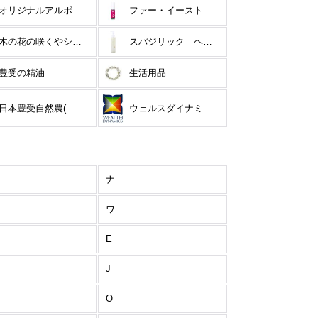
オリジナルアルポ(LMポーテンシー)
ファー・イースト・フラワーエッセンス
木の花の咲くやシリーズ
スパジリック ヘアケア
豊受の精油
生活用品
日本豊受自然農(クール便・メーカー直送)
ウェルスダイナミクス
ナ
ワ
E
J
O