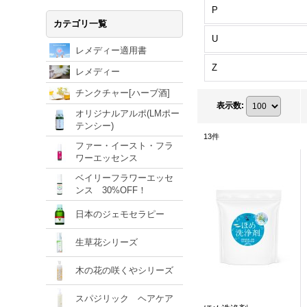
P
カテゴリ一覧
U
レメディー適用書
Z
レメディー
チンクチャー[ハーブ酒]
表示数
:
オリジナルアルポ(LMポー
テンシー)
13
件
ファー・イースト・フラ
ワーエッセンス
ベイリーフラワーエッセ
ンス 30%OFF！
日本のジェモセラピー
生草花シリーズ
木の花の咲くやシリーズ
スパジリック ヘアケア