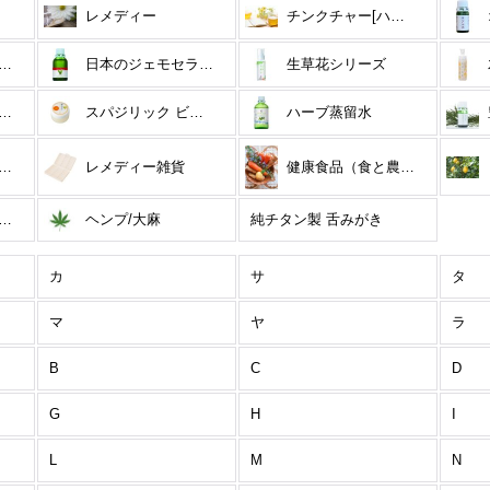
レメディー
チンクチャー[ハーブ酒]
リーフラワーエッセンス 30%OFF！
日本のジェモセラピー
生草花シリーズ
パジリックトゥースペイスト
スパジリック ビークリーム
ハーブ蒸留水
ーマンウェーブジェネレーター
レメディー雑貨
健康食品（食と農業）
ッチフラワーレメディ
ヘンプ/大麻
純チタン製 舌みがき
カ
サ
タ
マ
ヤ
ラ
B
C
D
G
H
I
L
M
N