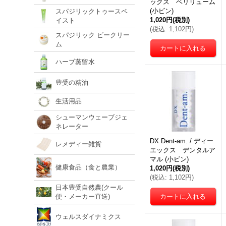
ックス ベリリューム
(小ビン)
スパジリックトゥースペ
1,020円
(税別)
イスト
(
税込
:
1,102円
)
スパジリック ビークリー
ム
ハーブ蒸留水
豊受の精油
生活用品
シューマンウェーブジェ
ネレーター
DX Dent-am. / ディー
レメディー雑貨
エックス デンタルア
マル (小ビン)
健康食品（食と農業）
1,020円
(税別)
(
税込
:
1,102円
)
日本豊受自然農(クール
便・メーカー直送)
ウェルスダイナミクス