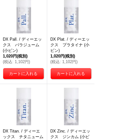
DX Pall. / ディーエッ
DX Plat. / ディーエッ
クス パラジューム
クス プラタイナ (小
(小ビン)
ビン)
1,020円
(税別)
1,020円
(税別)
(
税込
:
1,102円
)
(
税込
:
1,102円
)
DX Titan. / ディーエ
DX Zinc. / ディーエッ
ックス チタニューム
クス ジンカム (小ビ