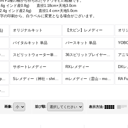
NON F1種の種から作られたサトウキビの粗糖です。
6g インド産0.8g) 直径1.18cm×天地3.0cm
4g インド産2.6g) 直径1.4 cm×天地5.0cm
青字の印刷から、白ラベルに変更となる場合がございます。
オリジナルキット
【大ビン】レメディー
)
バイタルキット 単品
バースキット 単品
YOB
スピリットウォーターキット II 単品
スピリットウォーター単品(キット外)
36スピリットプレイヤーキットI 単品
アニ
サポートレメディー
RXレメディー
DX
T レメディー（寺－temple－）
Sレメディー（神社－shrine－）
mレメディー（霊山－mountain－）
RA F
ホメオパス、ホメオパシー学生限定
画像
:
並び順
:
表示方法
: