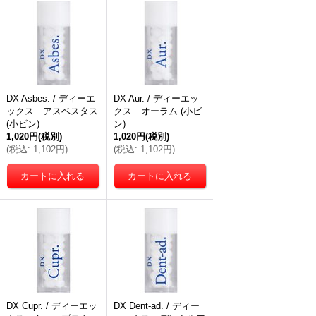
DX Asbes. / ディーエ
DX Aur. / ディーエッ
ックス アスベスタス
クス オーラム (小ビ
(小ビン)
ン)
1,020円
(税別)
1,020円
(税別)
(
税込
:
1,102円
)
(
税込
:
1,102円
)
DX Cupr. / ディーエッ
DX Dent-ad. / ディー