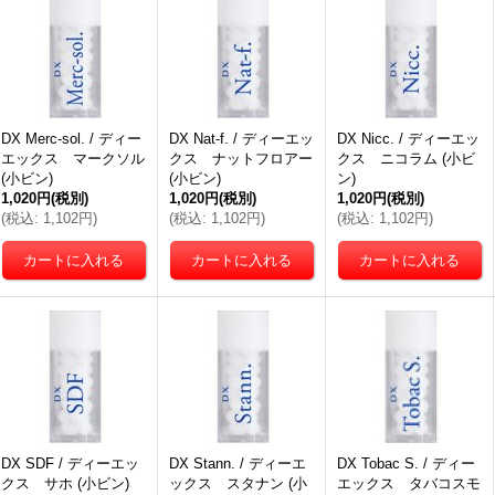
DX Merc-sol. / ディー
DX Nat-f. / ディーエッ
DX Nicc. / ディーエッ
エックス マークソル
クス ナットフロアー
クス ニコラム (小ビ
(小ビン)
(小ビン)
ン)
1,020円
(税別)
1,020円
(税別)
1,020円
(税別)
(
税込
:
1,102円
)
(
税込
:
1,102円
)
(
税込
:
1,102円
)
DX SDF / ディーエッ
DX Stann. / ディーエ
DX Tobac S. / ディー
クス サホ (小ビン)
ックス スタナン (小
エックス タバコスモ