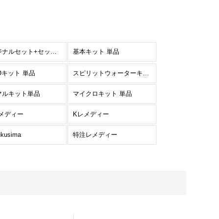
オリジナルセット+セット単品
基本キット 単品
Oキット 単品
スピリットウォーターキット 単品
マルキット単品
マイクロキット 単品
レメディー
Kレメディー
ukusima
特注レメディー