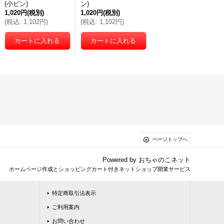
(小ビン)
ン)
1,020円
(税別)
1,020円
(税別)
(
税込
:
1,102円
)
(
税込
:
1,102円
)
ページトップへ
Powered by
おちゃのこネット
ホームページ作成とショッピングカート付きネットショップ開業サービス
特定商取引法表示
ご利用案内
お問い合わせ