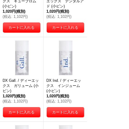
クス キューブロム
エックス デンタルア
(小ビン)
ド (小ビン)
1,020円
(税別)
1,020円
(税別)
(
税込
:
1,102円
)
(
税込
:
1,102円
)
DX Gall. / ディーエッ
DX Ind. / ディーエッ
クス ガリューム (小
クス インジューム
ビン)
(小ビン)
1,020円
(税別)
1,020円
(税別)
(
税込
:
1,102円
)
(
税込
:
1,102円
)