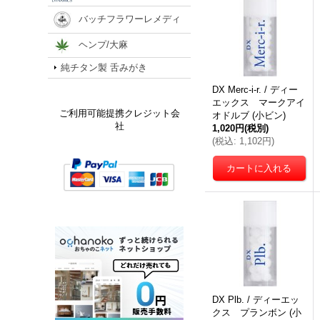
バッチフラワーレメディ
ヘンプ/大麻
純チタン製 舌みがき
DX Merc-i-r. / ディー
エックス マークアイ
ご利用可能提携クレジット会
オドルブ (小ビン)
社
1,020円
(税別)
(
税込
:
1,102円
)
DX Plb. / ディーエッ
クス プランボン (小