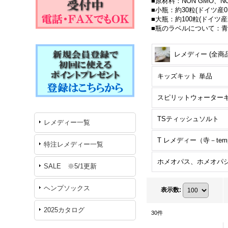
■原材料：NON GMO、
■小瓶：約30粒(ドイツ産0.
■大瓶：約100粒(ドイツ産2.
■瓶のラベルについて：
レメディー (全商品
キッズキット 単品
TSティッシュソルト
レメディー一覧
特注レメディー一覧
SALE ※5/1更新
ヘンプソックス
表示数
:
2025カタログ
30
件