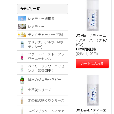
カテゴリ一覧
レメディー適用書
レメディー
チンクチャー[ハーブ酒]
DX Alum. / ディーエ
ックス アルミナ (小
オリジナルアルポ(LMポー
ビン)
テンシー)
1,020円
(税別)
(
税込
:
1,102円
)
ファー・イースト・フラ
ワーエッセンス
ベイリーフラワーエッセ
ンス 30%OFF！
日本のジェモセラピー
生草花シリーズ
木の花の咲くやシリーズ
DX Beryl. / ディーエ
スパジリック ヘアケア