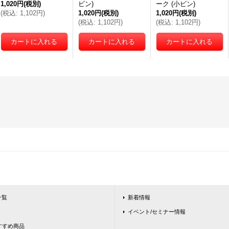
1,020円
(税別)
ビン)
ーク (小ビン)
(
税込
:
1,102円
)
1,020円
(税別)
1,020円
(税別)
(
税込
:
1,102円
)
(
税込
:
1,102円
)
一覧
新着情報
イベント/セミナー情報
ntおすすめ商品