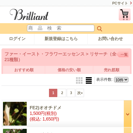
PCサイト
ログイン
新規登録はこちら
お問い合わせ
ファー・イースト・フラワーエッセンス > リサーチ（全
一覧
21種類）
おすすめ順
価格の安い順
売れ筋順
表示件数
:
1
2
3
次
»
FE2)オオチドメ
1,500円
(税別)
(税込
:
1,650円)