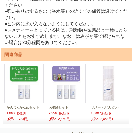
ください
●強い香りのするもの（香水等）の近くでの保管は避けてくだ
さい。
●ビン内に水が入らないようにしてください。
●レメディーをとっている間は、刺激物や医薬品と一緒にとら
ないことをおすすめします。なお、はみがき等で避けられな
い場合は20分程間をあけてください。
関連商品
かんじんかなめセット
お受験セット
サポートJ (大ビン)
1,600円
(税別)
2,250円
(税別)
1,900円
(税別)
(税込
:
1,728円)
(税込
:
2,430円)
(税込
:
2,052円)