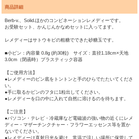
商品詳細
Berb-v.、Solid.ほかのコンビネーションレメディーです。
お受験セット、かんじんかなめセットに入ってます。
レメディーはサトウキビの粗糖でできた砂糖玉です。
■小ビン：内容量 0.8g (約30粒) サイズ：直径1.18cm×天地
3.0cm（閉函時）プラスティック容器
【ご使用方法】
●レメディーのビン底をトントンと手のひらでたたいてくださ
い。
●手に取るかビンのフタに1粒出してください。
●レメディーを口の中に入れて自然に溶けるのを待ちます。
【ご注意】
●パソコン・テレビ・冷蔵庫など電磁波の強い物の近くにレメ
ディー・マザーチンクチャー・フラワーエッセンス等を置か
ないでください。
●レメディーは直射日光を避け、常温で涼しい場所に保管して