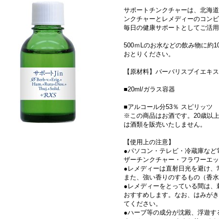
サポートチンクチャーは、北海道
ンクチャーとレメディーのコンビ
毎日の健康サポートとしてご活用
500ｍLのお水などの飲み物に約
おとりください。
【原材料】バーバリスブイエキス
■20ml/ガラス容器
■アルコール分53％ スピリッツ
※この商品はお酒です。20歳以
は酒類を販売いたしません。
【使用上の注意】
●パソコン・テレビ・冷蔵庫など
ザーチンクチャー・フラワーエッ
●レメディーは直射日光を避け、
また、強い香りのするもの（香水
●レメディーをとっている間は、
おすすめします。なお、はみがき
てください。
●ハーブ等の成分が沈殿、浮遊す