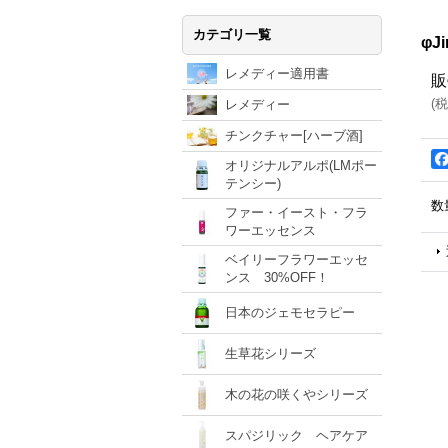
カテゴリ一覧
φ
レメディー適用書
販
(
税
レメディー
チンクチャー[ハーブ酒]
オリジナルアルポ(LMポー
テンシー)
数
ファー・イースト・フラ
ワーエッセンス
ベイリーフラワーエッセ
ンス 30%OFF！
日本のジェモセラピー
生草花シリーズ
木の花の咲くやシリーズ
スパジリック ヘアケア