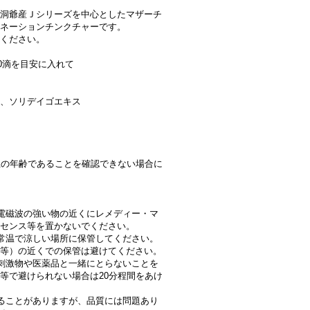
洞爺産Ｊシリーズを中心としたマザーチ
ネーションチンクチャーです。
ください。
10滴を目安に入れて
、ソリデイゴエキス
上の年齢であることを確認できない場合に
電磁波の強い物の近くにレメディー・マ
センス等を置かないでください。
常温で涼しい場所に保管してください。
等）の近くでの保管は避けてください。
刺激物や医薬品と一緒にとらないことを
等で避けられない場合は20分程間をあけ
ることがありますが、品質には問題あり