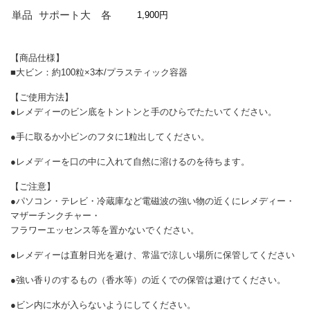
単品
サポート大 各
1,900円
【商品仕様】
■大ビン：約100粒×3本/プラスティック容器
【ご使用方法】
●レメディーのビン底をトントンと手のひらでたたいてください。
●手に取るか小ビンのフタに1粒出してください。
●レメディーを口の中に入れて自然に溶けるのを待ちます。
【ご注意】
●パソコン・テレビ・冷蔵庫など電磁波の強い物の近くにレメディー・
マザーチンクチャー・
フラワーエッセンス等を置かないでください。
●レメディーは直射日光を避け、常温で涼しい場所に保管してください
●強い香りのするもの（香水等）の近くでの保管は避けてください。
●ビン内に水が入らないようにしてください。