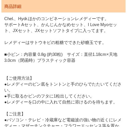
商品詳細
Chel.、Hydr.ほかのコンビネーションレメディーです。
サポートAセット、かんじんかなめセット、I Love Myoセッ
ト、JXセット、JXセットソフトタイプに入ってます。
レメディーはサトウキビの粗糖でできた砂糖玉です。
■小ビン：内容量 0.8g (約30粒) サイズ：直径1.18cm×天地
3.0cm（閉函時）プラスティック容器
【ご使用方法】
●レメディーのビン底をトントンと手のひらでたたいてくださ
い。
●手に取るかビンのフタに1粒出してください。
●レメディーを口の中に入れて自然に溶けるのを待ちます。
【ご注意】
●パソコン・テレビ・冷蔵庫など電磁波の強い物の近くにレメ
ディー・マザーチンクチャー・フラワーエッセンス等を置か