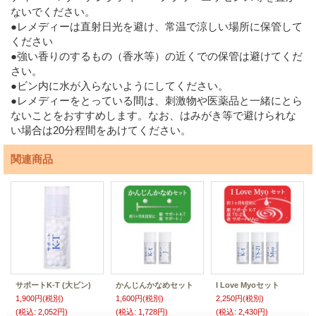
ないでください。
●レメディーは直射日光を避け、常温で涼しい場所に保管して
ください
●強い香りのするもの（香水等）の近くでの保管は避けてくだ
さい。
●ビン内に水が入らないようにしてください。
●レメディーをとっている間は、刺激物や医薬品と一緒にとら
ないことをおすすめします。なお、はみがき等で避けられな
い場合は20分程間をあけてください。
関連商品
サポートK-T (大ビン)
かんじんかなめセット
I Love Myoセット
1,900円
(税別)
1,600円
(税別)
2,250円
(税別)
(税込
:
2,052円)
(税込
:
1,728円)
(税込
:
2,430円)