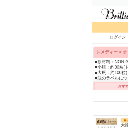
ログイン
レメディー > 
■原材料：NON
■小瓶：約30粒(ド
■大瓶：約100粒(
■瓶のラベルに
おす
大