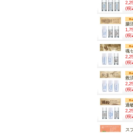
2,2
(税
腸
1,7
(税
魂
2,2
(税
救
2,2
(税
過
2,2
(税
ス