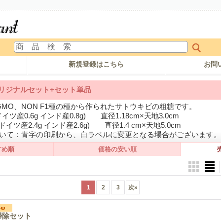
新規登録はこちら
お問
オリジナルセット+セット単品
 GMO、NON F1種の種から作られたサトウキビの粗糖です。
イツ産0.6g インド産0.8g) 直径1.18cm×天地3.0cm
ドイツ産2.4g インド産2.6g) 直径1.4 cm×天地5.0cm
ついて：青字の印刷から、白ラベルに変更となる場合がございます。
すめ順
価格の安い順
1
2
3
次
»
掃除セット