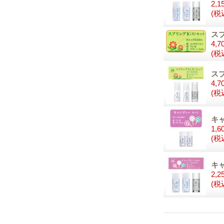
2,1
(税
スプ
4,7
(税
スプ
4,7
(税
キ
1,6
(税
キ
2,2
(税