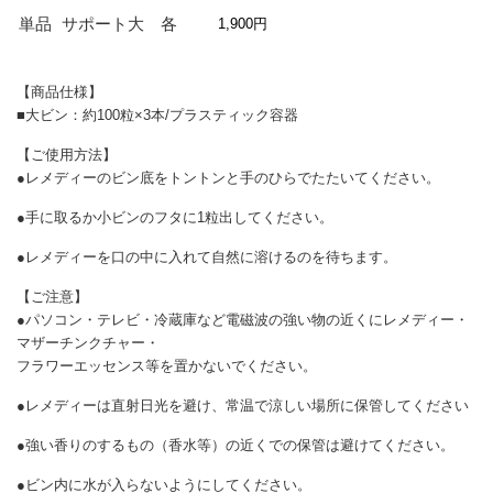
単品
サポート大 各
1,900円
【商品仕様】
■大ビン：約100粒×3本/プラスティック容器
【ご使用方法】
●レメディーのビン底をトントンと手のひらでたたいてください。
●手に取るか小ビンのフタに1粒出してください。
●レメディーを口の中に入れて自然に溶けるのを待ちます。
【ご注意】
●パソコン・テレビ・冷蔵庫など電磁波の強い物の近くにレメディー・
マザーチンクチャー・
フラワーエッセンス等を置かないでください。
●レメディーは直射日光を避け、常温で涼しい場所に保管してください
●強い香りのするもの（香水等）の近くでの保管は避けてください。
●ビン内に水が入らないようにしてください。