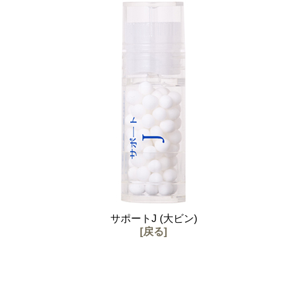
サポートJ (大ビン)
[戻る]